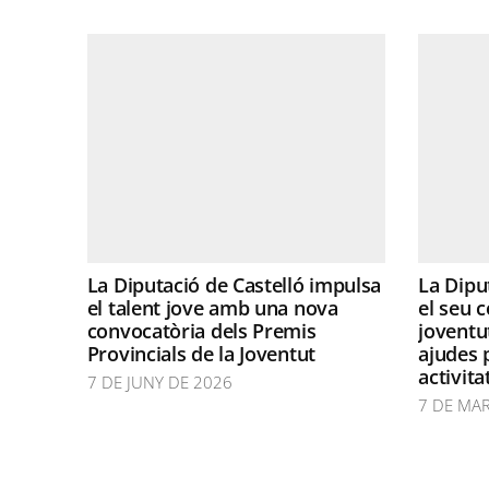
La Diputació de Castelló impulsa
La Dipu
el talent jove amb una nova
el seu 
convocatòria dels Premis
joventu
Provincials de la Joventut
ajudes 
activita
7 DE JUNY DE 2026
7 DE MA