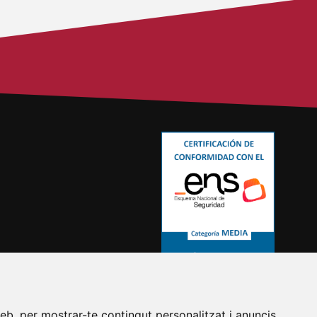
eb, per mostrar-te contingut personalitzat i anuncis