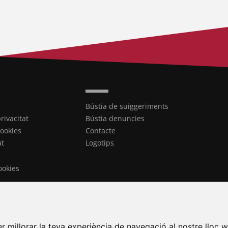
Bústia de suiggeriments
privacitat
Bústia denuncies
cookies
Contacte
at
Logotips
ookies
r millorar la teva experiència de navegació al nostre lloc w