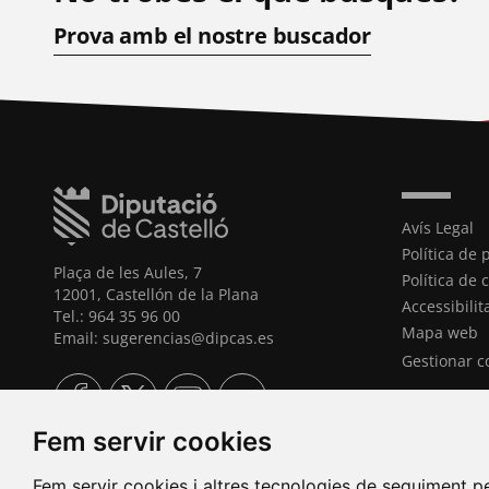
Prova amb el nostre buscador
Avís Legal
Política de 
Plaça de les Aules, 7
Política de 
12001, Castellón de la Plana
Accessibilit
Tel.: 964 35 96 00
Mapa web
Email: sugerencias@dipcas.es
Gestionar c
Fem servir cookies
Fem servir cookies i altres tecnologies de seguiment pe