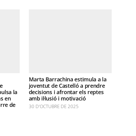
Marta Barrachina estimula a la
de
joventut de Castelló a prendre
pulsa la
decisions i afrontar els reptes
ns en
amb il·lusió i motivació
orre de
30 D'OCTUBRE DE 2025