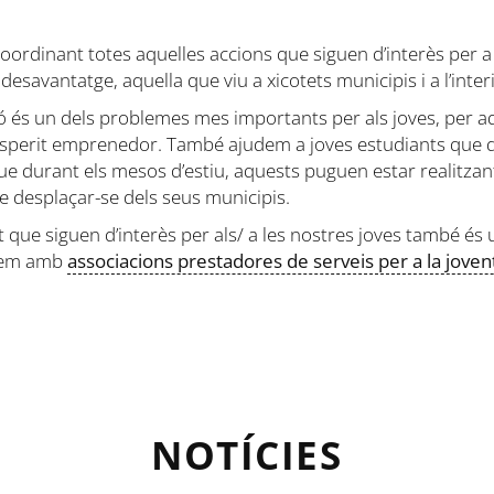
coordinant totes aquelles accions que siguen d’interès per a 
esavantatge, aquella que viu a xicotets municipis i a l’interi
és un dels problemes mes importants per als joves, per aq
erit emprenedor. També ajudem a joves estudiants que des
ue durant els mesos d’estiu, aquests puguen estar realitza
e desplaçar-se dels seus municipis.
que siguen d’interès per als/ a les nostres joves també és u
orem amb
associacions prestadores de serveis per a la joven
NOTÍCIES