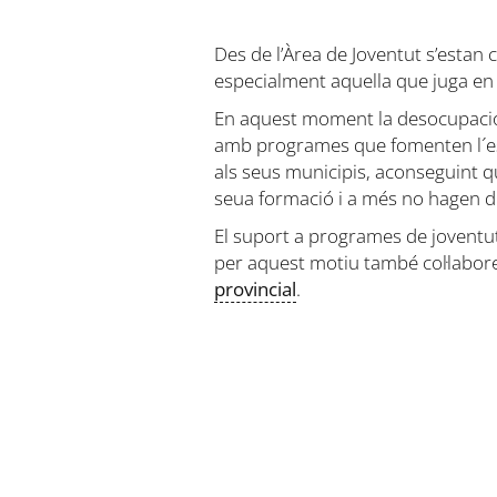
Des de l’Àrea de Joventut s’estan 
especialment aquella que juga en d
En aquest moment la desocupació 
amb programes que fomenten l´esp
als seus municipis, aconseguint q
seua formació i a més no hagen d
El suport a programes de joventut 
per aquest motiu també col·lab
provincial
.