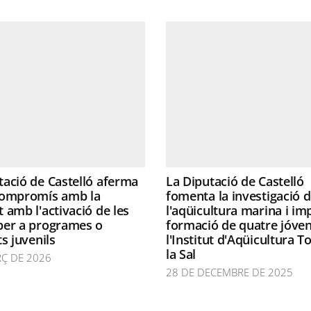
tació de Castelló aferma
La Diputació de Castelló
compromís amb la
fomenta la investigació 
t amb l'activació de les
l'aqüicultura marina i im
per a programes o
formació de quatre jóve
ts juvenils
l'Institut d'Aqüicultura T
la Sal
RÇ DE 2026
28 DE DECEMBRE DE 2025