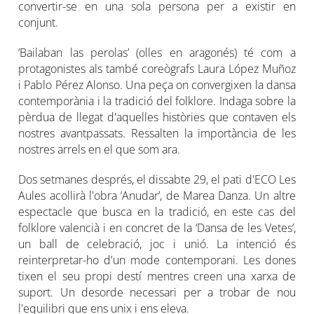
convertir-se en una sola persona per a existir en
conjunt.
‘Bailaban las perolas’ (olles en aragonés) té com a
protagonistes als també coreògrafs Laura López Muñoz
i Pablo Pérez Alonso. Una peça on convergixen la dansa
contemporània i la tradició del folklore. Indaga sobre la
pèrdua de llegat d'aquelles històries que contaven els
nostres avantpassats. Ressalten la importància de les
nostres arrels en el que som ara.
Dos setmanes després, el dissabte 29, el pati d'ECO Les
Aules acollirà l'obra ‘Anudar’, de Marea Danza. Un altre
espectacle que busca en la tradició, en este cas del
folklore valencià i en concret de la ‘Dansa de les Vetes’,
un ball de celebració, joc i unió. La intenció és
reinterpretar-ho d'un mode contemporani. Les dones
tixen el seu propi destí mentres creen una xarxa de
suport. Un desorde necessari per a trobar de nou
l'equilibri que ens unix i ens eleva.