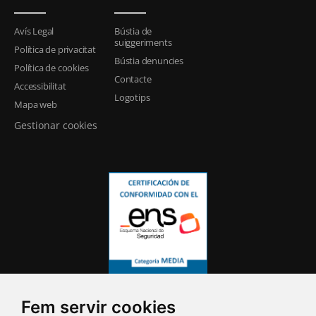
Avís Legal
Bústia de
suiggeriments
Política de privacitat
Bústia denuncies
Política de cookies
Contacte
Accessibilitat
Logotips
Mapa web
Gestionar cookies
Fem servir cookies