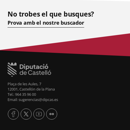
No trobes el que busques?
Prova amb el nostre buscador
Plaça de les Aules, 7
12001, Castellón de la Plana
Tel.: 964 35 96 00
Email: sugerencias@dipcas.es