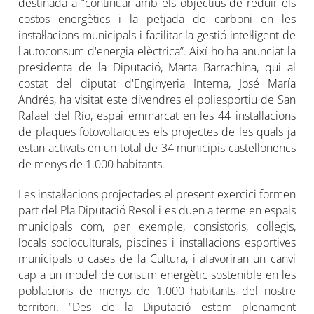
destinada a “continuar amb els objectius de reduir els
costos energètics i la petjada de carboni en les
instal·lacions municipals i facilitar la gestió intel·ligent de
l'autoconsum d'energia elèctrica”. Així ho ha anunciat la
presidenta de la Diputació, Marta Barrachina, qui al
costat del diputat d'Enginyeria Interna, José María
Andrés, ha visitat este divendres el poliesportiu de San
Rafael del Río, espai emmarcat en les 44 instal·lacions
de plaques fotovoltaiques els projectes de les quals ja
estan activats en un total de 34 municipis castellonencs
de menys de 1.000 habitants.
Les instal·lacions projectades el present exercici formen
part del Pla Diputació Resol i es duen a terme en espais
municipals com, per exemple, consistoris, col·legis,
locals socioculturals, piscines i instal·lacions esportives
municipals o cases de la Cultura, i afavoriran un canvi
cap a un model de consum energètic sostenible en les
poblacions de menys de 1.000 habitants del nostre
territori. “Des de la Diputació estem plenament