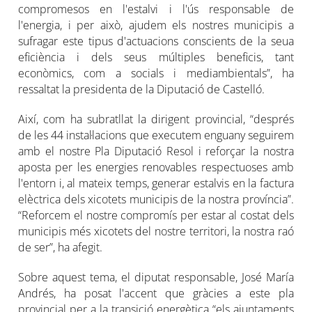
compromesos en l'estalvi i l'ús responsable de
l'energia, i per això, ajudem els nostres municipis a
sufragar este tipus d'actuacions conscients de la seua
eficiència i dels seus múltiples beneficis, tant
econòmics, com a socials i mediambientals”, ha
ressaltat la presidenta de la Diputació de Castelló.
Així, com ha subratllat la dirigent provincial, “després
de les 44 instal·lacions que executem enguany seguirem
amb el nostre Pla Diputació Resol i reforçar la nostra
aposta per les energies renovables respectuoses amb
l'entorn i, al mateix temps, generar estalvis en la factura
elèctrica dels xicotets municipis de la nostra província”.
“Reforcem el nostre compromís per estar al costat dels
municipis més xicotets del nostre territori, la nostra raó
de ser”, ha afegit.
Sobre aquest tema, el diputat responsable, José María
Andrés, ha posat l'accent que gràcies a este pla
provincial per a la transició energètica “els ajuntaments