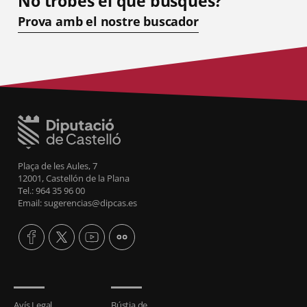
No trobes el que busques?
Prova amb el nostre buscador
Plaça de les Aules, 7
12001, Castellón de la Plana
Tel.: 964 35 96 00
Email: sugerencias@dipcas.es
Avís Legal
Bústia de