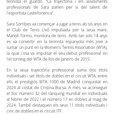
tennista el guardó. “La trajectòria i els assoliments
professionals de Sara parlen per si del talent de
l'esportista castellonenca”.
Sara Sorribes va començar a jugar a tenis als sis anys en
el Club de Tenis Uxó impulsada per la seua mare,
Manoli Tormo, monitora de tenis. Amb tan sols 14 anys
es va convertir en la tennista espanyola més jove a
sumar un punt en la Women's Tennis Association (WTA),
la qual cosa va impulsar el seu debut professional en
l'el torneig del WTA de Rio de Janeiro de 2015.
En la seua trajectòria professional suma dos títols
individuals i set títols de dobles en el circuit WTA, entre
ells el prestigiós WTA 1000 de Madrid conquistat en
2024 al costat de Cristina Bucsa. A més, va aconseguir
el lloc número 32 del rànquing mundial en individuals
al febrer de 2022 i el número 17 en dobles al maig de
2024. També destaquen els seus 11 títols individuals i
cinc de dobles en el circuit ITF.