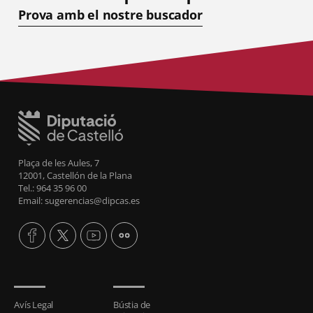
Prova amb el nostre buscador
Plaça de les Aules, 7
12001, Castellón de la Plana
Tel.: 964 35 96 00
Email: sugerencias@dipcas.es
Avís Legal
Bústia de