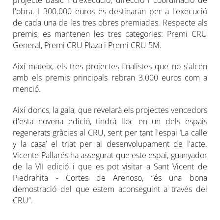
projecte bàsic i d'execució, direcció i coordinació de
l'obra. I 300.000 euros es destinaran per a l'execució
de cada una de les tres obres premiades. Respecte als
premis, es mantenen les tres categories: Premi CRU
General, Premi CRU Plaza i Premi CRU 5M.
Així mateix, els tres projectes finalistes que no s'alcen
amb els premis principals rebran 3.000 euros com a
menció.
Així doncs, la gala, que revelarà els projectes vencedors
d'esta novena edició, tindrà lloc en un dels espais
regenerats gràcies al CRU, sent per tant l'espai ‘La calle
y la casa’ el triat per al desenvolupament de l'acte.
Vicente Pallarés ha assegurat que este espai, guanyador
de la VII edició i que es pot visitar a Sant Vicent de
Piedrahita - Cortes de Arenoso, “és una bona
demostració del que estem aconseguint a través del
CRU”.