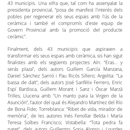
43 municipis. Una xifra que, tal com ha assenyalat la
presidenta provincial, “posa de manifest l'interés dels
pobles per regenerar els seus espais amb l'ús de la
ceràmica i també el compromís d'este equip de
Govern Provincial amb la promoció del producte
ceràmic”.
Finalment, dels 43 municipis que aspiraven a
transformar els seus espais amb ceràmica, sis han sigut
finalistes amb els següents projectes: Aín: “Eras... y
serás plaza”, dels autors Guillem García Manzana,
Daniel Sánchez Sarrió i Pau Ricós Sillero; Argelita: “La
bassa de dalt”, dels autors José Sanfèlix Ferrero, Enric
Espí Bardisca, Guillem Morant i Sanz i Óscar Marzà
Trilles; Llucena amb “Un manto para la Virgen de la
Asunción”, l’autor del qual és Alejandro Martínez del Río
de Bona Fide; Torreblanca: “Ribet de vida, mirador de
memòria”, de les autores Inés Fenollar Belda i María
Teresa Solbes Francisco; Vistabella: “Tota pedra fa
paret”, dels autors Guillermo Soria Alonso i Lourdes